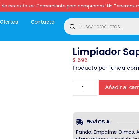
:00 hs. No necesita ser Comerciante para comprarnos! No Tenemo
Ofertas
Contacto
Limpiador Sap
$
696
Producto por funda com
Añadir al carr
ENVÍOS A:
Pando, Empalme Olmos, Atl