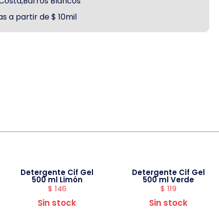
a Costa,Barros Blancos
s a partir de $ 10mil
Detergente Cif Gel
Detergente Cif Gel
500 ml Limón
500 ml Verde
$
146
$
119
Sin stock
Sin stock