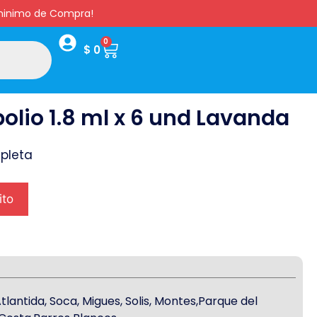
s minimo de Compra!
0
$
0
olio 1.8 ml x 6 und Lavanda
pleta
ito
antida, Soca, Migues, Solis, Montes,Parque del