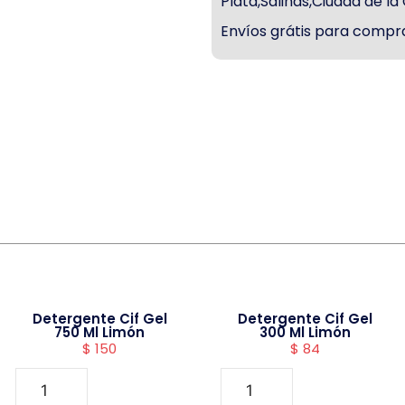
Plata,Salinas,Ciudad de l
Envíos grátis para compra
Detergente Cif Gel
Detergente Cif Gel
750 Ml Limón
300 Ml Limón
$
150
$
84