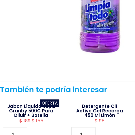
También te podría interesar
OFERTA
Jabon Líquido Ropa
Detergente Cif
Granby 500C Para
Active Gel Recarga
Diluir + Botella
450 Ml Limón
$
189
$
155
$
95