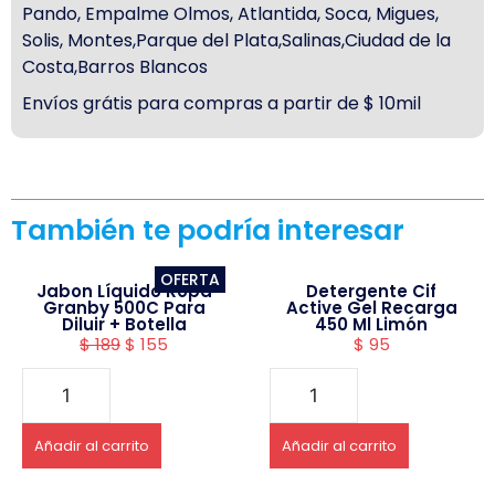
Pando, Empalme Olmos, Atlantida, Soca, Migues,
Solis, Montes,Parque del Plata,Salinas,Ciudad de la
Costa,Barros Blancos
Envíos grátis para compras a partir de $ 10mil
También te podría interesar
OFERTA
Jabon Líquido Ropa
Detergente Cif
Granby 500C Para
Active Gel Recarga
Diluir + Botella
450 Ml Limón
$
189
$
155
$
95
Añadir al carrito
Añadir al carrito