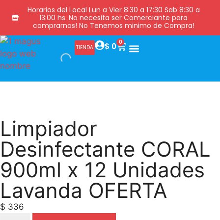
Horarios del Local Lun a Vier 8:30 a 17:30 Sab 8:30 a
13:00 hs. No necesita ser Comerciante para
comprarnos! No Tenemos minimo de Compra!
0
$
0
TIENDA
Limpiador
Desinfectante CORAL
900ml x 12 Unidades
Lavanda OFERTA
$
336