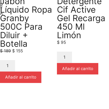
Jabon
Detergente
E
R
Líquido Ropa
Cif Active
T
A
Granby
Gel Recarga
500C Para
450 Ml
Diluir +
Limón
Botella
$
95
$
189
$
155
Añadir al carrito
Añadir al carrito