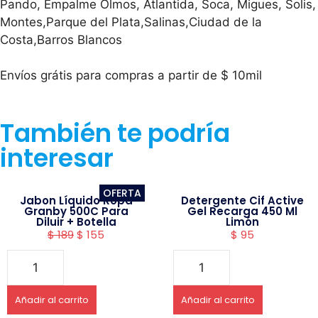
Pando, Empalme Olmos, Atlantida, Soca, Migues, Solis,
Montes,Parque del Plata,Salinas,Ciudad de la
Costa,Barros Blancos
Envíos grátis para compras a partir de $ 10mil
También te podría
interesar
OFERTA
Jabon Líquido Ropa
Detergente Cif Active
Granby 500C Para
Gel Recarga 450 Ml
Diluir + Botella
Limón
$
189
$
155
$
95
Añadir al carrito
Añadir al carrito