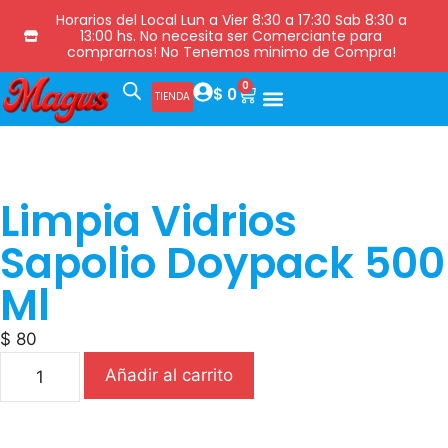
Horarios del Local Lun a Vier 8:30 a 17:30 Sab 8:30 a
13:00 hs. No necesita ser Comerciante para
comprarnos! No Tenemos minimo de Compra!
0
$
0
TIENDA
Limpia Vidrios
Sapolio Doypack 500
Ml
$
80
Añadir al carrito