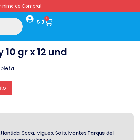
s minimo de Compra!
0
$
0
 10 gr x 12 und
pleta
ito
antida, Soca, Migues, Solis, Montes,Parque del