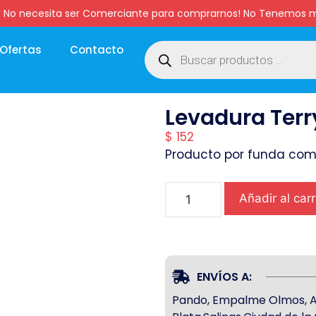
:00 hs. No necesita ser Comerciante para comprarnos! No Tenemo
Ofertas
Contacto
Levadura Terry
$
152
Producto por funda com
Añadir al carr
ENVÍOS A:
Pando, Empalme Olmos, Atl