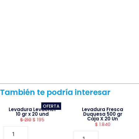
También te podría interesar
OFERTA
Levadura Levachef
Levadura Fresca
10 gr x 20 und
Duquesa 500 gr
Caja X 20 Un
$
210
$
195
$
1.840