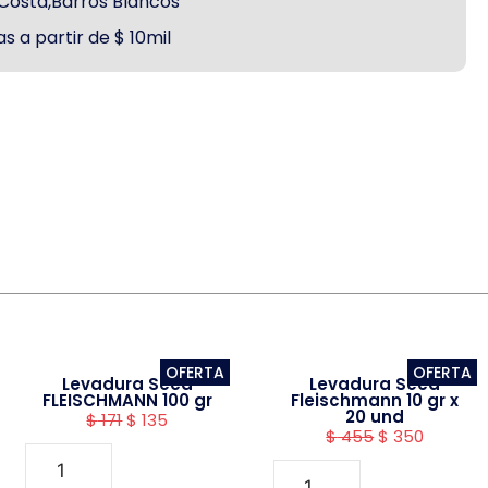
a Costa,Barros Blancos
s a partir de $ 10mil
OFERTA
OFERTA
Levadura Seca
Levadura Seca
FLEISCHMANN 100 gr
Fleischmann 10 gr x
20 und
$
171
$
135
$
455
$
350