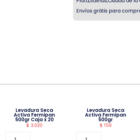
Plata,Salinas,Ciudad de l
Envíos grátis para compra
Levadura Seca
Levadura Seca
Activa Fermipan
Activa Fermipan
500gr Caja x 20
500gr
$
3.020
$
159