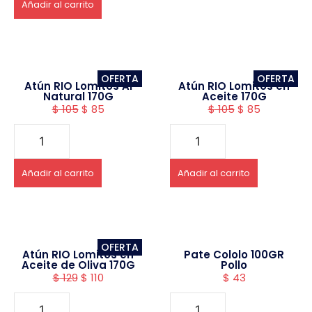
Añadir al carrito
OFERTA
OFERTA
Atún RIO Lomitos Al
Atún RIO Lomitos en
Natural 170G
Aceite 170G
$
105
$
85
$
105
$
85
Añadir al carrito
Añadir al carrito
OFERTA
Atún RIO Lomitos en
Pate Cololo 100GR
Aceite de Oliva 170G
Pollo
$
129
$
110
$
43