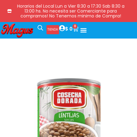
Horarios del Local Lun a Vier 8:30 a 17:30 Sab 8:30 a
13:00 hs. No necesita ser Comerciante para
comprarnos! No Tenemos minimo de Compra!
0
$
0
TIENDA