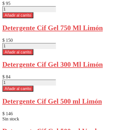
+
$
95
Botella
Detergente
cantidad
Cif
Añadir al carrito
Active
Gel
Detergente Cif Gel 750 Ml Limón
Recarga
450
Ml
$
150
Limón
Detergente
cantidad
Cif
Añadir al carrito
Gel
750
Detergente Cif Gel 300 Ml Limón
Ml
Limón
cantidad
$
84
Detergente
Cif
Añadir al carrito
Gel
300
Detergente Cif Gel 500 ml Limón
Ml
Limón
cantidad
$
146
Sin stock