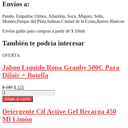
Envíos a:
Pando, Empalme Olmos, Atlantida, Soca, Migues, Solis,
Montes,Parque del Plata,Salinas,Ciudad de la Costa,Barros Blancos
Envíos grátis para compras a partir de $ 10mil
También te podría interesar
OFERTA
Jabon Líquido Ropa Granby 500C Para
Diluir + Botella
El
El
$
189
$
155
Jabon
precio
precio
Líquido
original
actual
Añadir al carrito
Ropa
era:
es:
Granby
$ 189.
$ 155.
Detergente Cif Active Gel Recarga 450
500C
Ml Limón
Para
Diluir