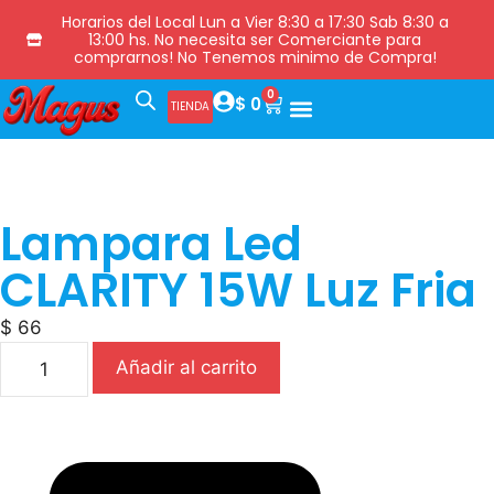
Horarios del Local Lun a Vier 8:30 a 17:30 Sab 8:30 a
13:00 hs. No necesita ser Comerciante para
comprarnos! No Tenemos minimo de Compra!
0
$
0
TIENDA
Lampara Led
CLARITY 15W Luz Fria
$
66
Añadir al carrito