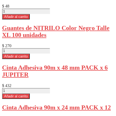
50U
Funda
$
48
x
Fosforo
24un
Fiat
Añadir al carrito
cantidad
lux
Extra
Guantes de NITRILO Color Negro Talle
Longo
XL 100 unidades
50U
cantidad
$
270
Guantes
de
Añadir al carrito
NITRILO
Color
Cinta Adhesiva 90m x 48 mm PACK x 6
Negro
JUPITER
Talle
XL
100
$
432
unidades
Cinta
cantidad
Adhesiva
Añadir al carrito
90m
x
Cinta Adhesiva 90m x 24 mm PACK x 12
48
mm