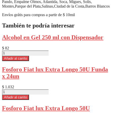
Pando, Empalme Olmos, Atlantida, Soca, Migues, Solis,
Montes,Parque del Plata,Salinas,Ciudad de la Costa,Barros Blancos
Envíos grátis para compras a partir de $ 10mil
También te podría interesar
Alcohol en Gel 250 ml con Dispensador
$
82
Alcohol
en
Añadir al carrito
Gel
250
Fosforo Fiat lux Extra Longo 50U Funda
ml
x 24un
con
Dispensador
cantidad
$
1.032
Fosforo
Fiat
Añadir al carrito
lux
Extra
Fosforo Fiat lux Extra Longo 50U
Longo