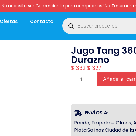
:00 hs. No necesita ser Comerciante para comprarnos! No Tenemo
Ofertas
Contacto
Jugo Tang 360
Durazno
$
362
$
327
Añadir al carr
ENVÍOS A:
Pando, Empalme Olmos, Atl
Plata,Salinas,Ciudad de l