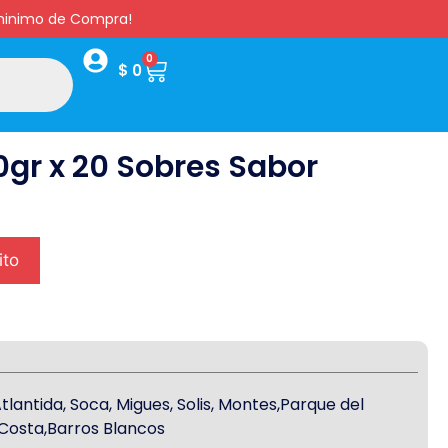
s minimo de Compra!
0
$
0
gr x 20 Sobres Sabor
ito
antida, Soca, Migues, Solis, Montes,Parque del
a Costa,Barros Blancos