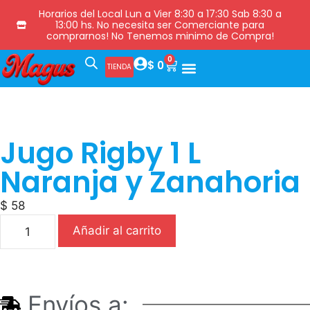
Horarios del Local Lun a Vier 8:30 a 17:30 Sab 8:30 a
13:00 hs. No necesita ser Comerciante para
comprarnos! No Tenemos minimo de Compra!
0
$
0
TIENDA
Jugo Rigby 1 L
Naranja y Zanahoria
$
58
Añadir al carrito
Envíos a: