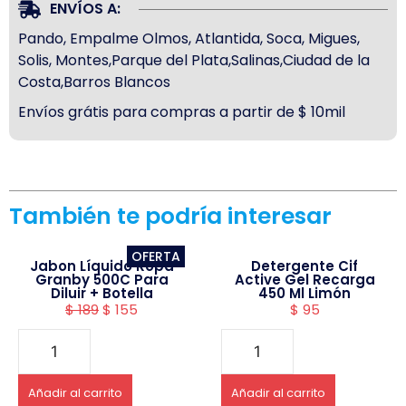
ENVÍOS A:
Pando, Empalme Olmos, Atlantida, Soca, Migues,
Solis, Montes,Parque del Plata,Salinas,Ciudad de la
Costa,Barros Blancos
Envíos grátis para compras a partir de $ 10mil
También te podría interesar
OFERTA
Jabon Líquido Ropa
Detergente Cif
Granby 500C Para
Active Gel Recarga
Diluir + Botella
450 Ml Limón
$
189
$
155
$
95
Añadir al carrito
Añadir al carrito