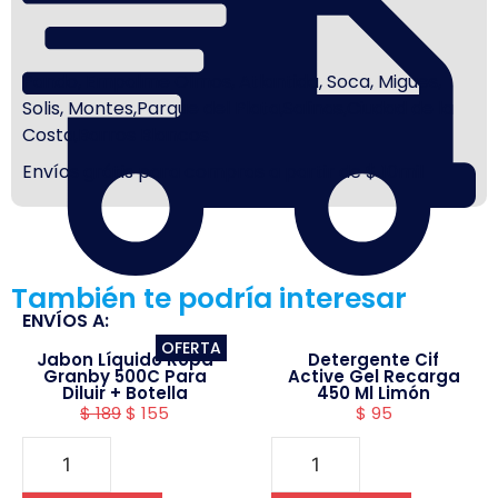
Pando, Empalme Olmos, Atlantida, Soca, Migues,
Solis, Montes,Parque del Plata,Salinas,Ciudad de la
Costa,Barros Blancos
Envíos grátis para compras a partir de $ 10mil
También te podría interesar
ENVÍOS A:
OFERTA
Jabon Líquido Ropa
Detergente Cif
Granby 500C Para
Active Gel Recarga
Diluir + Botella
450 Ml Limón
$
189
$
155
$
95