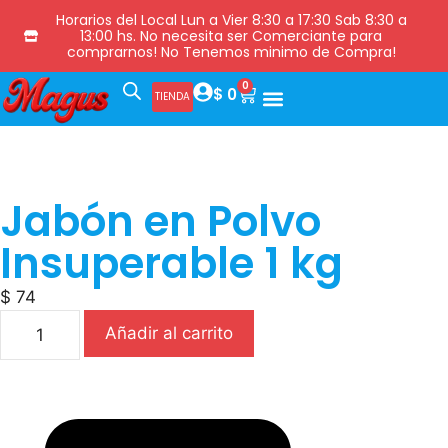
Horarios del Local Lun a Vier 8:30 a 17:30 Sab 8:30 a
13:00 hs. No necesita ser Comerciante para
comprarnos! No Tenemos minimo de Compra!
0
$
0
TIENDA
Jabón en Polvo
Insuperable 1 kg
$
74
Añadir al carrito