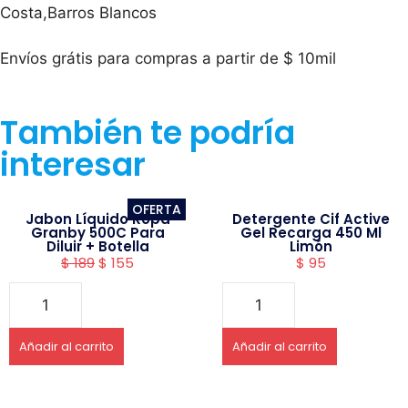
Costa,Barros Blancos
Envíos grátis para compras a partir de $ 10mil
También te podría
interesar
OFERTA
Jabon Líquido Ropa
Detergente Cif Active
Granby 500C Para
Gel Recarga 450 Ml
Diluir + Botella
Limón
$
189
$
155
$
95
Añadir al carrito
Añadir al carrito