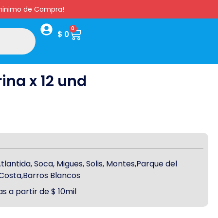
s minimo de Compra!
0
$
0
ina x 12 und
antida, Soca, Migues, Solis, Montes,Parque del
a Costa,Barros Blancos
s a partir de $ 10mil