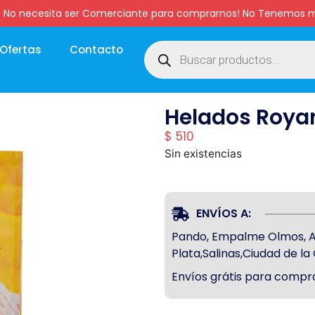
:00 hs. No necesita ser Comerciante para comprarnos! No Tenemo
Ofertas
Contacto
Helados Royar
$
510
Sin existencias
ENVÍOS A:
Pando, Empalme Olmos, Atl
Plata,Salinas,Ciudad de l
Envíos grátis para compra