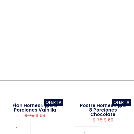
OFERTA
OFERTA
Flan Hornex Light 8
Postre Hornex Light
Porciones Vainilla
8 Porciones
Chocolate
$
75
$
69
$
75
$
69