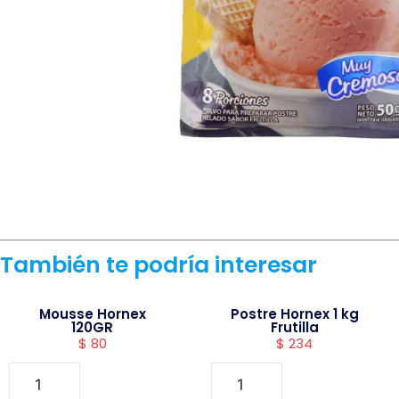
También te podría interesar
Mousse Hornex
Postre Hornex 1 kg
120GR
Frutilla
$
80
$
234