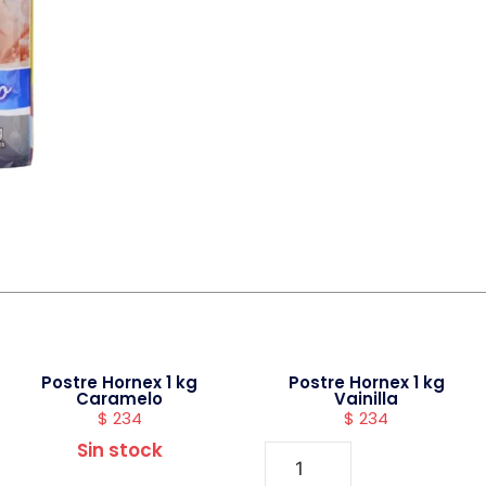
Postre Hornex 1 kg
Postre Hornex 1 kg
Caramelo
Vainilla
$
234
$
234
Sin stock