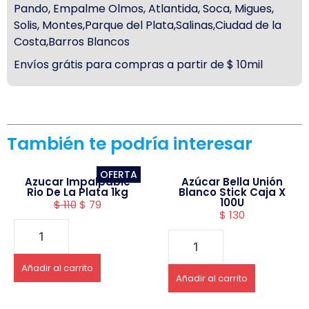
Pando, Empalme Olmos, Atlantida, Soca, Migues,
Solis, Montes,Parque del Plata,Salinas,Ciudad de la
Costa,Barros Blancos
Envíos grátis para compras a partir de $ 10mil
También te podría interesar
OFERTA
Azucar Impalpable
Azúcar Bella Unión
Rio De La Plata 1kg
Blanco Stick Caja X
100U
$
110
$
79
$
130
Añadir al carrito
Añadir al carrito