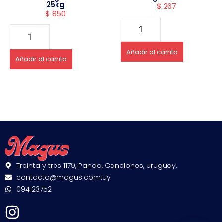
25kg
$
267
$
850
Añadir al carrito
Añadir al carrito
Treinta y tres 1179, Pando, Canelones, Uruguay.
contacto@magus.com.uy
094123752