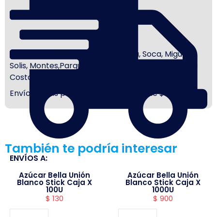
Pando, Empalme Olmos, Atlantida, Soca, Migues,
Solis, Montes,Parque del Plata,Salinas,Ciudad de la
Costa,Barros Blancos
Envíos grátis para compras a partir de $ 10mil
También te podría interesar
ENVÍOS A:
Azúcar Bella Unión
Azúcar Bella Unión
Blanco Stick Caja X
Blanco Stick Caja X
100U
1000U
$
130
$
900