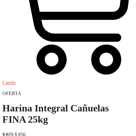
Carrito
OFERTA
Harina Integral Cañuelas
FINA 25kg
El
El
$
875
$
856