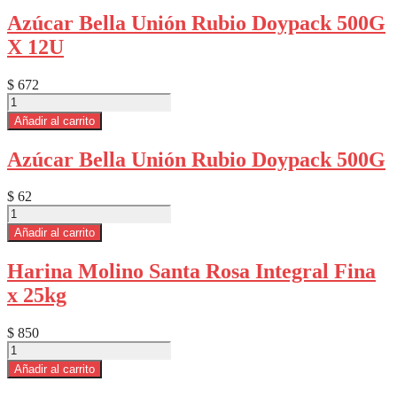
Blanco
Azúcar Bella Unión Rubio Doypack 500G
Stick
X 12U
Caja
X
1000U
$
672
cantidad
Azúcar
Bella
Añadir al carrito
Unión
Rubio
Azúcar Bella Unión Rubio Doypack 500G
Doypack
500G
X
$
62
12U
Azúcar
cantidad
Bella
Añadir al carrito
Unión
Rubio
Harina Molino Santa Rosa Integral Fina
Doypack
x 25kg
500G
cantidad
$
850
Harina
Molino
Añadir al carrito
Santa
Rosa