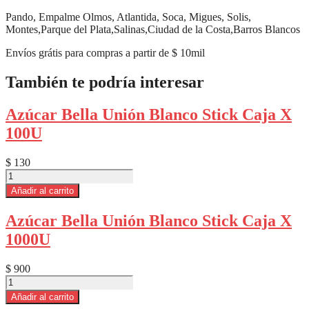
Pando, Empalme Olmos, Atlantida, Soca, Migues, Solis,
Montes,Parque del Plata,Salinas,Ciudad de la Costa,Barros Blancos
Envíos grátis para compras a partir de $ 10mil
También te podría interesar
Azúcar Bella Unión Blanco Stick Caja X
100U
$
130
Azúcar
Bella
Añadir al carrito
Unión
Blanco
Azúcar Bella Unión Blanco Stick Caja X
Stick
1000U
Caja
X
100U
$
900
cantidad
Azúcar
Bella
Añadir al carrito
Unión