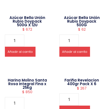
Azúcar Bella Unión
Azúcar Bella Unión
Rubio Doypack
Rubio Doypack
500G X 12U
500G
$
672
$
62
Añadir al carrito
Añadir al carrito
Harina Molino Santa
Fariña Revelacion
Rosa Integral Fina x
400gr Pack X 6
25kg
$
267
$
850