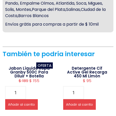
Pando, Empalme Olmos, Atlantida, Soca, Migues,
Solis, Montes,Parque del Plata,Salinas,Ciudad de la
Costa,Barros Blancos
Envíos grátis para compras a partir de $ 10mil
También te podría interesar
OFERTA
Jabon Líquido Ropa
Detergente Cif
Granby 500C Para
Active Gel Recarga
Diluir + Botella
450 Ml Limón
$
189
$
155
$
95
Añadir al carrito
Añadir al carrito