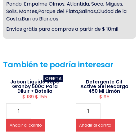
Pando, Empalme Olmos, Atlantida, Soca, Migues,
Solis, Montes,Parque del Plata,Salinas,Ciudad de la
Costa,Barros Blancos
Envíos grátis para compras a partir de $ 10mil
También te podría interesar
OFERTA
Jabon Líquido Ropa
Detergente Cif
Granby 500C Para
Active Gel Recarga
Diluir + Botella
450 Ml Limón
$
189
$
155
$
95
Añadir al carrito
Añadir al carrito