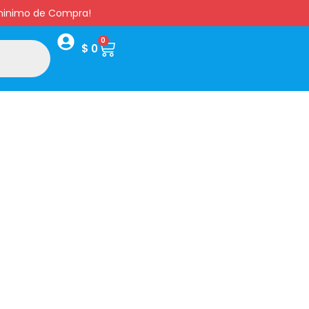
s minimo de Compra!
0
$
0