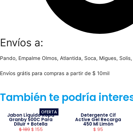
Envíos a:
Pando, Empalme Olmos, Atlantida, Soca, Migues, Solis,
Envíos grátis para compras a partir de $ 10mil
También te podría intere
OFERTA
Jabon Líquido Ropa
Detergente Cif
Granby 500C Para
Active Gel Recarga
Diluir + Botella
450 Ml Limón
$
189
$
155
$
95