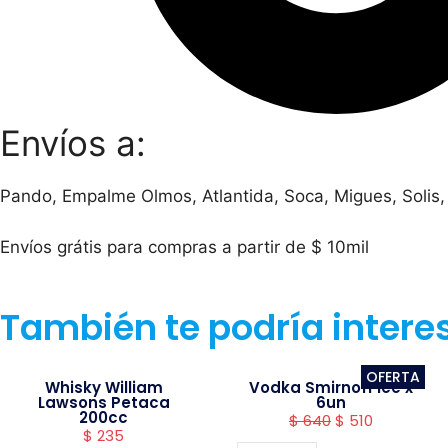
Envíos a:
Pando, Empalme Olmos, Atlantida, Soca, Migues, Solis,
Envíos grátis para compras a partir de $ 10mil
También te podría intere
OFERTA
Whisky William
Vodka Smirnoff ice x
Lawsons Petaca
6un
200cc
$
640
$
510
$
235