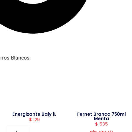
rros Blancos
Energizante Baly 1L
Fernet Branca 750ml
Menta
$
129
$
535