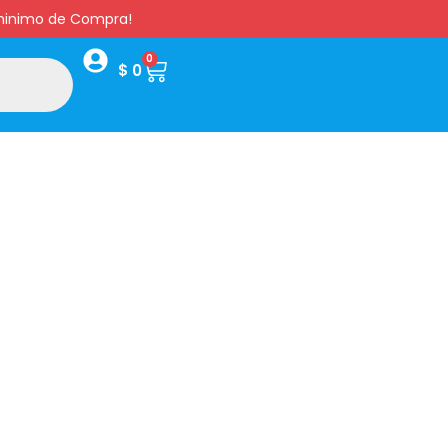
s minimo de Compra!
0
$
0