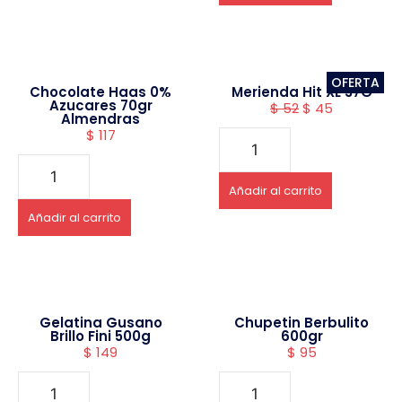
OFERTA
Chocolate Haas 0%
Merienda Hit XL 37G
Azucares 70gr
$
52
$
45
Almendras
$
117
Añadir al carrito
Añadir al carrito
Gelatina Gusano
Chupetin Berbulito
Brillo Fini 500g
600gr
$
149
$
95