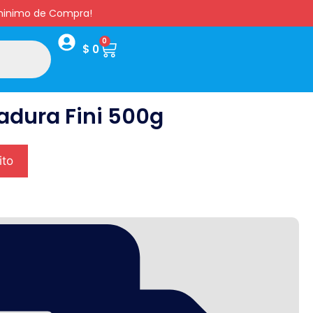
s minimo de Compra!
0
$
0
adura Fini 500g
ito