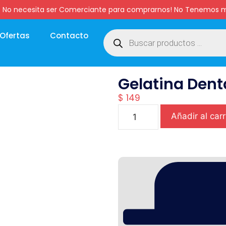
:00 hs. No necesita ser Comerciante para comprarnos! No Tenemo
Ofertas
Contacto
Gelatina Dent
$
149
Añadir al carr