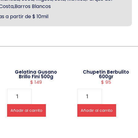
a Costa,Barros Blancos
s a partir de $ 10mil
Gelatina Gusano
Chupetin Berbulito
Brillo Fini 500g
600gr
$
149
$
95
Añadir al carrito
Añadir al carrito