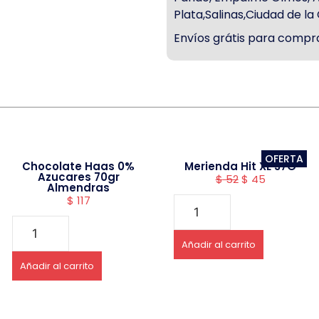
Plata,Salinas,Ciudad de l
Envíos grátis para compra
OFERTA
Chocolate Haas 0%
Merienda Hit XL 37G
Azucares 70gr
$
52
$
45
Almendras
$
117
Añadir al carrito
Añadir al carrito