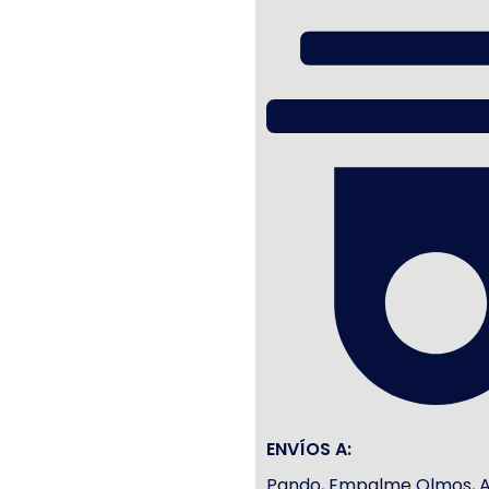
ENVÍOS A:
Pando, Empalme Olmos, Atl