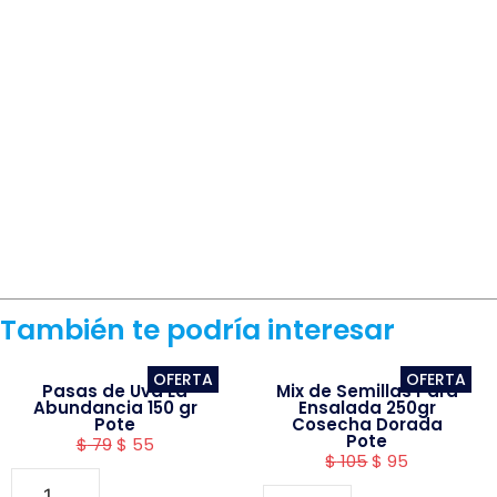
También te podría interesar
OFERTA
OFERTA
Pasas de Uva La
Mix de Semillas Para
Abundancia 150 gr
Ensalada 250gr
Pote
Cosecha Dorada
Pote
$
79
$
55
$
105
$
95