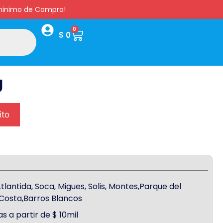
s minimo de Compra!
0
$
0
g
ito
antida, Soca, Migues, Solis, Montes,Parque del
a Costa,Barros Blancos
s a partir de $ 10mil