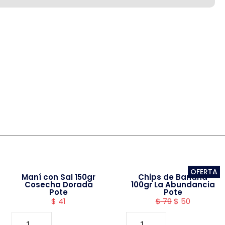
OFERTA
Maní con Sal 150gr
Chips de Banana
Cosecha Dorada
100gr La Abundancia
Pote
Pote
$
41
$
79
$
50