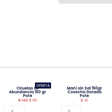
OFERTA
Ciruelas La
Maní sin Sal 150gr
Abundancia 150 gr
Cosecha Dorada
Pote
Pote
$
145
$
90
$
41