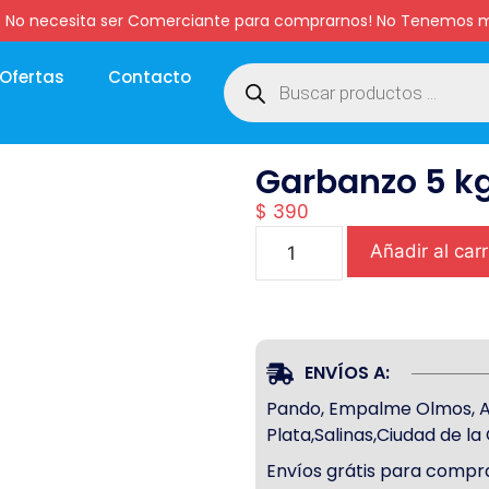
:00 hs. No necesita ser Comerciante para comprarnos! No Tenemo
Ofertas
Contacto
Garbanzo 5 k
$
390
Añadir al carr
ENVÍOS A:
Pando, Empalme Olmos, Atl
Plata,Salinas,Ciudad de l
Envíos grátis para compra