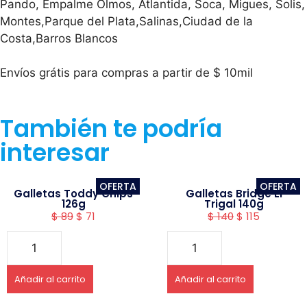
Pando, Empalme Olmos, Atlantida, Soca, Migues, Solis,
Montes,Parque del Plata,Salinas,Ciudad de la
Costa,Barros Blancos
Envíos grátis para compras a partir de $ 10mil
También te podría
interesar
OFERTA
OFERTA
Galletas Toddy Chips
Galletas Bridge El
126g
Trigal 140g
$
89
$
71
$
140
$
115
Añadir al carrito
Añadir al carrito