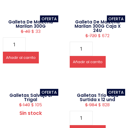
OFERTA
OFERTA
Galleta De Maizena
Galleta De Maizena
Marilan 300G
Marilan 300G Caja X
24U
$
40
$
33
$
720
$
672
Añadir al carrito
Añadir al carrito
OFERTA
OFERTA
Galletas Salvaje El
Galletas Trio Caja
Trigal
Surtida x 12 und
$
140
$
105
$
984
$
828
Sin stock