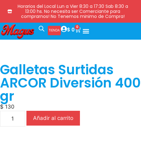
Horarios del Local Lun a Vier 8:30 a 17:30 Sab 8:30 a
13:00 hs. No necesita ser Comerciante para
comprarnos! No Tenemos minimo de Compra!
0
$
0
TIENDA
Galletas Surtidas
ARCOR Diversión 400
gr
$
130
Añadir al carrito