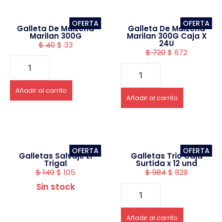
OFERTA
OFERTA
Galleta De Maizena
Galleta De Maizena
Marilan 300G
Marilan 300G Caja X
24U
$
40
$
33
$
720
$
672
Añadir al carrito
Añadir al carrito
OFERTA
OFERTA
Galletas Salvaje El
Galletas Trio Caja
Trigal
Surtida x 12 und
$
140
$
105
$
984
$
828
Sin stock
Añadir al carrito