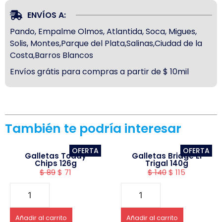
ENVÍOS A:
Pando, Empalme Olmos, Atlantida, Soca, Migues,
Solis, Montes,Parque del Plata,Salinas,Ciudad de la
Costa,Barros Blancos
Envíos grátis para compras a partir de $ 10mil
También te podría interesar
OFERTA
OFERTA
Galletas Toddy
Galletas Bridge El
Chips 126g
Trigal 140g
$
89
$
71
$
140
$
115
Añadir al carrito
Añadir al carrito