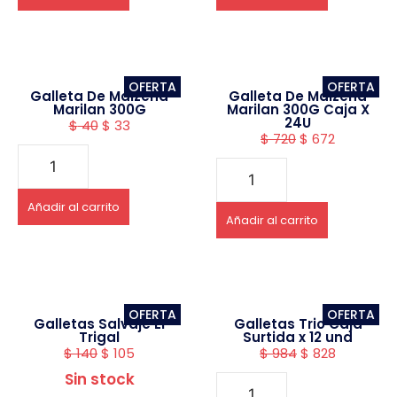
OFERTA
OFERTA
Galleta De Maizena
Galleta De Maizena
Marilan 300G
Marilan 300G Caja X
24U
$
40
$
33
$
720
$
672
Añadir al carrito
Añadir al carrito
OFERTA
OFERTA
Galletas Salvaje El
Galletas Trio Caja
Trigal
Surtida x 12 und
$
140
$
105
$
984
$
828
Sin stock