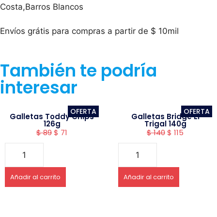
Costa,Barros Blancos
Envíos grátis para compras a partir de $ 10mil
También te podría
interesar
OFERTA
OFERTA
Galletas Toddy Chips
Galletas Bridge El
126g
Trigal 140g
$
89
$
71
$
140
$
115
Añadir al carrito
Añadir al carrito