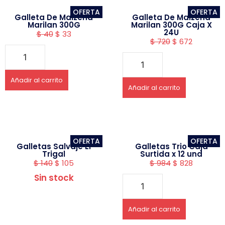
OFERTA
OFERTA
Galleta De Maizena
Galleta De Maizena
Marilan 300G
Marilan 300G Caja X
24U
$
40
$
33
$
720
$
672
Añadir al carrito
Añadir al carrito
OFERTA
OFERTA
Galletas Salvaje El
Galletas Trio Caja
Trigal
Surtida x 12 und
$
140
$
105
$
984
$
828
Sin stock
Añadir al carrito