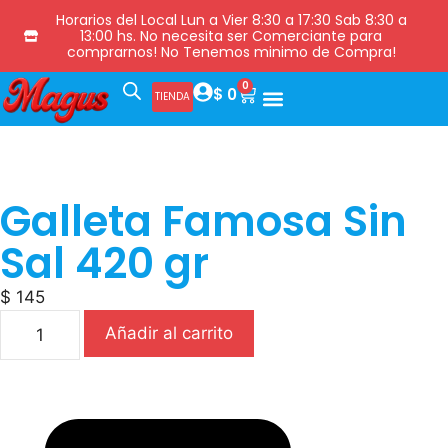
Horarios del Local Lun a Vier 8:30 a 17:30 Sab 8:30 a
13:00 hs. No necesita ser Comerciante para
comprarnos! No Tenemos minimo de Compra!
0
$
0
TIENDA
Galleta Famosa Sin
Sal 420 gr
$
145
Añadir al carrito