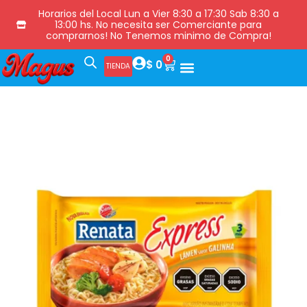
Horarios del Local Lun a Vier 8:30 a 17:30 Sab 8:30 a
13:00 hs. No necesita ser Comerciante para
comprarnos! No Tenemos minimo de Compra!
0
$
0
TIENDA