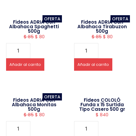
OFERTA
OFERTA
Fideos ADRIA Con
Fideos ADRIA Con
Albahaca Spaghetti
Albahaca Tirabuzon
500g
500g
$
85
$
80
$
85
$
80
Añadir al carrito
Añadir al carrito
OFERTA
Fideos ADRIA Con
Fideos COLOLÓ
Albahaca Monitas
Funda x 15 Surtida
500g
Tipo Casero 500 gr
$
85
$
80
$
840