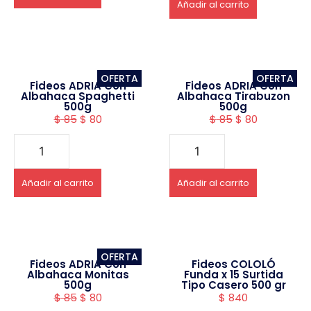
Añadir al carrito
OFERTA
OFERTA
Fideos ADRIA Con
Fideos ADRIA Con
Albahaca Spaghetti
Albahaca Tirabuzon
500g
500g
$
85
$
80
$
85
$
80
Añadir al carrito
Añadir al carrito
OFERTA
Fideos ADRIA Con
Fideos COLOLÓ
Albahaca Monitas
Funda x 15 Surtida
500g
Tipo Casero 500 gr
$
85
$
80
$
840