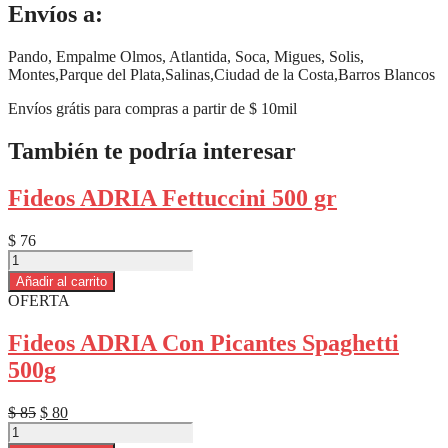
Envíos a:
Pando, Empalme Olmos, Atlantida, Soca, Migues, Solis,
Montes,Parque del Plata,Salinas,Ciudad de la Costa,Barros Blancos
Envíos grátis para compras a partir de $ 10mil
También te podría interesar
Fideos ADRIA Fettuccini 500 gr
$
76
Fideos
ADRIA
Añadir al carrito
Fettuccini
OFERTA
500
gr
Fideos ADRIA Con Picantes Spaghetti
cantidad
500g
El
El
$
85
$
80
Fideos
precio
precio
ADRIA
original
actual