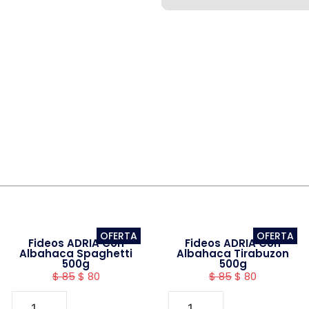
OFERTA
OFERTA
Fideos ADRIA Con
Fideos ADRIA Con
Albahaca Spaghetti
Albahaca Tirabuzon
500g
500g
$
85
$
80
$
85
$
80