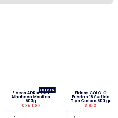
OFERTA
Fideos ADRIA Con
Fideos COLOLÓ
Albahaca Monitas
Funda x 15 Surtida
500g
Tipo Casero 500 gr
$
85
$
80
$
840