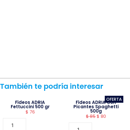
También te podría interesar
OFERTA
Fideos ADRIA
Fideos ADRIA Con
Fettuccini 500 gr
Picantes Spaghetti
500g
$
76
$
85
$
80