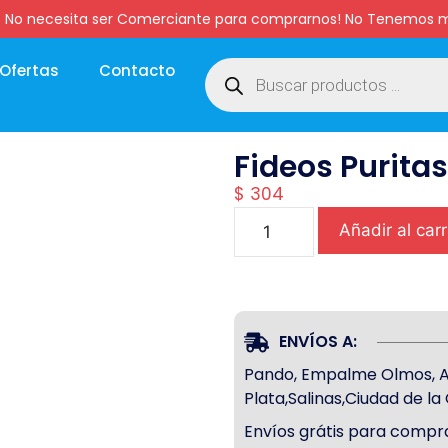
:00 hs. No necesita ser Comerciante para comprarnos! No Tenemo
Ofertas
Contacto
Fideos Purita
$
304
Añadir al carr
ENVÍOS A:
Pando, Empalme Olmos, Atl
Plata,Salinas,Ciudad de l
Envíos grátis para compra