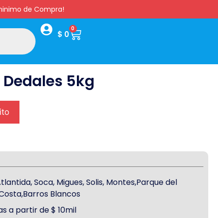
s minimo de Compra!
0
$
0
s Dedales 5kg
ito
antida, Soca, Migues, Solis, Montes,Parque del
a Costa,Barros Blancos
s a partir de $ 10mil