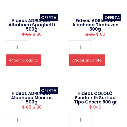
OFERTA
OFERTA
Fideos ADRIA Con
Fideos ADRIA Con
Albahaca Spaghetti
Albahaca Tirabuzon
500g
500g
$
85
$
80
$
85
$
80
Añadir al carrito
Añadir al carrito
OFERTA
Fideos ADRIA Con
Fideos COLOLÓ
Albahaca Monitas
Funda x 15 Surtida
500g
Tipo Casero 500 gr
$
85
$
80
$
840