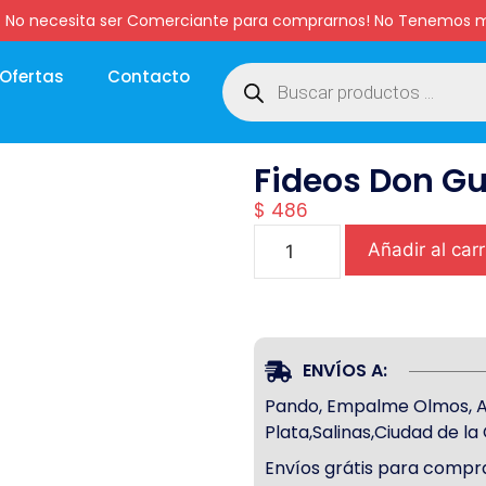
:00 hs. No necesita ser Comerciante para comprarnos! No Tenemo
Ofertas
Contacto
Fideos Don Gu
$
486
Añadir al carr
ENVÍOS A:
Pando, Empalme Olmos, Atl
Plata,Salinas,Ciudad de l
Envíos grátis para compra