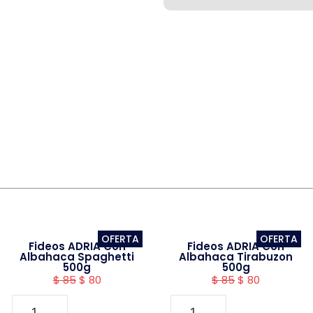
OFERTA
OFERTA
Fideos ADRIA Con
Fideos ADRIA Con
Albahaca Spaghetti
Albahaca Tirabuzon
500g
500g
$
85
$
80
$
85
$
80