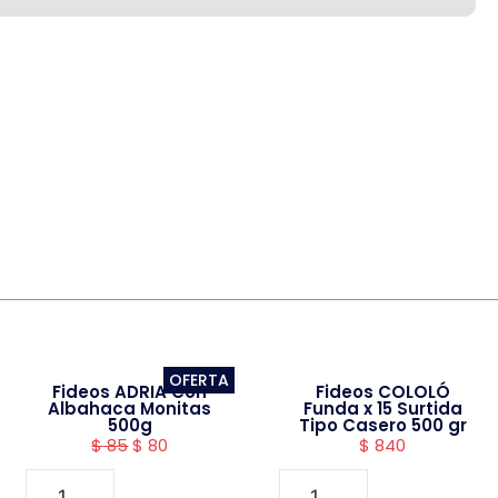
OFERTA
Fideos ADRIA Con
Fideos COLOLÓ
Albahaca Monitas
Funda x 15 Surtida
500g
Tipo Casero 500 gr
$
85
$
80
$
840