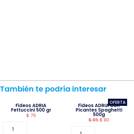
También te podría interesar
OFERTA
Fideos ADRIA
Fideos ADRIA Con
Fettuccini 500 gr
Picantes Spaghetti
500g
$
76
$
85
$
80