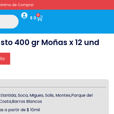
s minimo de Compra!
0
$
0
sto 400 gr Moñas x 12 und
ito
antida, Soca, Migues, Solis, Montes,Parque del
a Costa,Barros Blancos
s a partir de $ 10mil