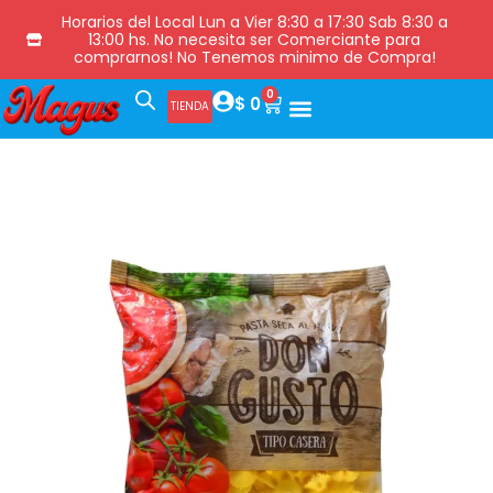
Horarios del Local Lun a Vier 8:30 a 17:30 Sab 8:30 a
13:00 hs. No necesita ser Comerciante para
comprarnos! No Tenemos minimo de Compra!
0
$
0
TIENDA