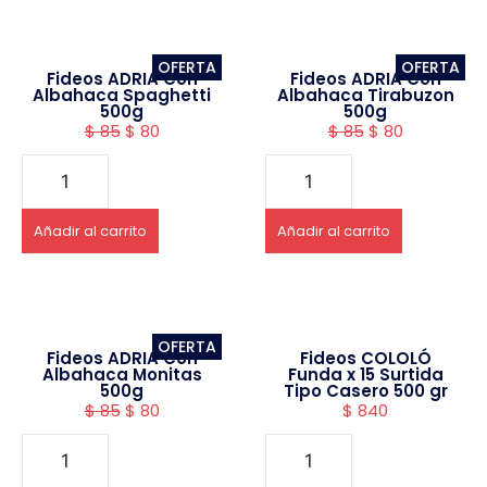
OFERTA
OFERTA
Fideos ADRIA Con
Fideos ADRIA Con
Albahaca Spaghetti
Albahaca Tirabuzon
500g
500g
$
85
$
80
$
85
$
80
Añadir al carrito
Añadir al carrito
OFERTA
Fideos ADRIA Con
Fideos COLOLÓ
Albahaca Monitas
Funda x 15 Surtida
500g
Tipo Casero 500 gr
$
85
$
80
$
840