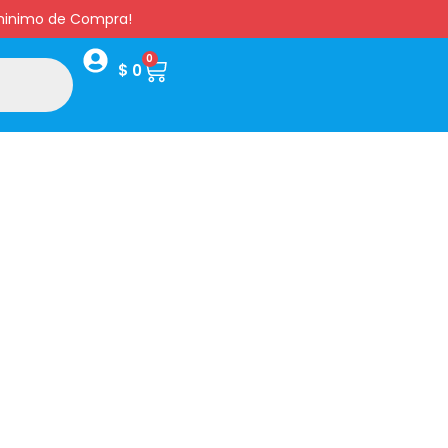
s minimo de Compra!
0
$
0