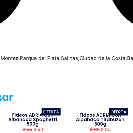
 Montes,Parque del Plata,Salinas,Ciudad de la Costa,Ba
sar
OFERTA
OFERTA
Fideos ADRIA Con
Fideos ADRIA Con
Albahaca Spaghetti
Albahaca Tirabuzon
500g
500g
$
85
$
80
$
85
$
80