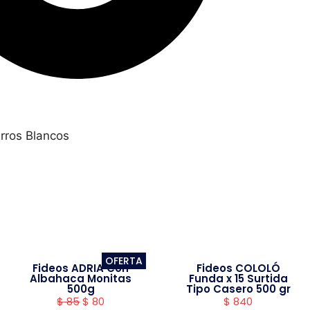
rros Blancos
OFERTA
Fideos ADRIA Con
Fideos COLOLÓ
Albahaca Monitas
Funda x 15 Surtida
500g
Tipo Casero 500 gr
$
85
$
80
$
840