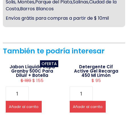
Solis, Montes,Parque del Plata,Salinas,Ciudad de la
Costa,Barros Blancos
Envíos grátis para compras a partir de $ 10mil
También te podría interesar
OFERTA
Jabon Líquido Ropa
Detergente Cif
Granby 500C Para
Active Gel Recarga
Diluir + Botella
450 Ml Limón
$
189
$
155
$
95
Añadir al carrito
Añadir al carrito