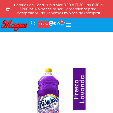
Horarios del Local Lun a Vier 8:30 a 17:30 Sab 8:30 a
13:00 hs. No necesita ser Comerciante para
comprarnos! No Tenemos minimo de Compra!
0
$
0
TIENDA