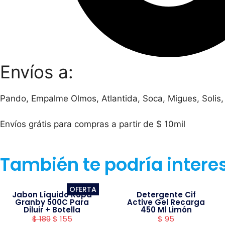
Envíos a:
Pando, Empalme Olmos, Atlantida, Soca, Migues, Solis,
Envíos grátis para compras a partir de $ 10mil
También te podría intere
OFERTA
Jabon Líquido Ropa
Detergente Cif
Granby 500C Para
Active Gel Recarga
Diluir + Botella
450 Ml Limón
$
189
$
155
$
95