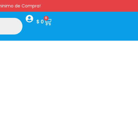
s minimo de Compra!
0
$
0