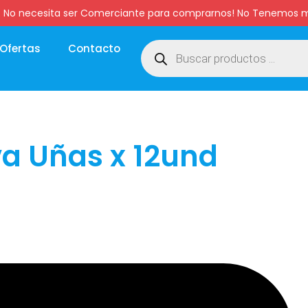
:00 hs. No necesita ser Comerciante para comprarnos! No Tenemo
Ofertas
Contacto
va Uñas x 12und