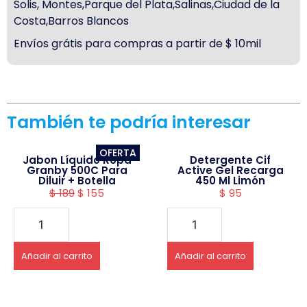
Solis, Montes,Parque del Plata,Salinas,Ciudad de la
Costa,Barros Blancos
Envíos grátis para compras a partir de $ 10mil
También te podría interesar
OFERTA
Jabon Líquido Ropa
Detergente Cif
Granby 500C Para
Active Gel Recarga
Diluir + Botella
450 Ml Limón
$
189
$
155
$
95
Añadir al carrito
Añadir al carrito