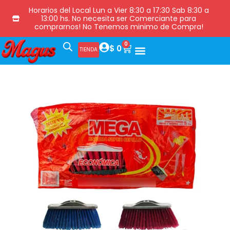
Horarios del Local Lun a Vier 8:30 a 17:30 Sab 8:30 a
13:00 hs. No necesita ser Comerciante para
comprarnos! No Tenemos minimo de Compra!
0
$
0
TIENDA