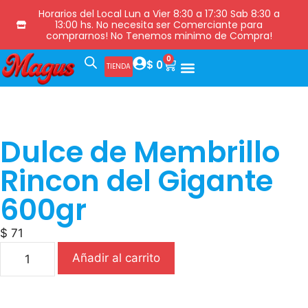
Horarios del Local Lun a Vier 8:30 a 17:30 Sab 8:30 a
13:00 hs. No necesita ser Comerciante para
comprarnos! No Tenemos minimo de Compra!
0
$
0
TIENDA
Dulce de Membrillo
Rincon del Gigante
600gr
$
71
Añadir al carrito