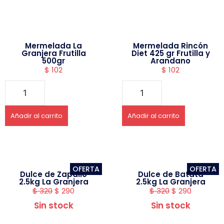
Mermelada La
Mermelada Rincón
Granjera Frutilla
Diet 425 gr Frutilla y
500gr
Arandano
$
102
$
102
Añadir al carrito
Añadir al carrito
OFERTA
OFERTA
Dulce de Zapallo
Dulce de Batata
2.5kg La Granjera
2.5kg La Granjera
$
320
$
290
$
320
$
290
Sin stock
Sin stock