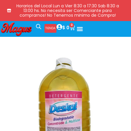
Horarios del Local Lun a Vier 8:30 a 17:30 Sab 8:30 a
13:00 hs. No necesita ser Comerciante para
comprarnos! No Tenemos minimo de Compra!
0
$
0
TIENDA