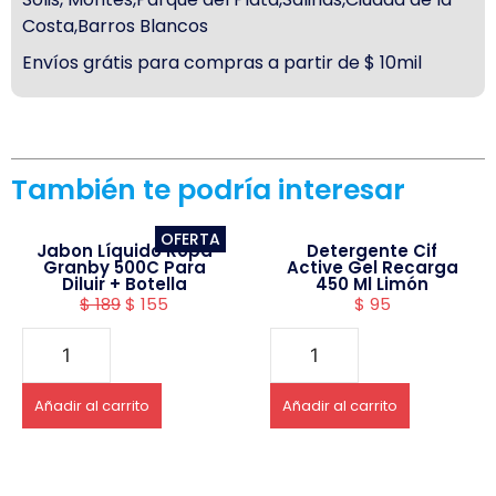
Costa,Barros Blancos
Envíos grátis para compras a partir de $ 10mil
También te podría interesar
OFERTA
Jabon Líquido Ropa
Detergente Cif
Granby 500C Para
Active Gel Recarga
Diluir + Botella
450 Ml Limón
$
189
$
155
$
95
Añadir al carrito
Añadir al carrito