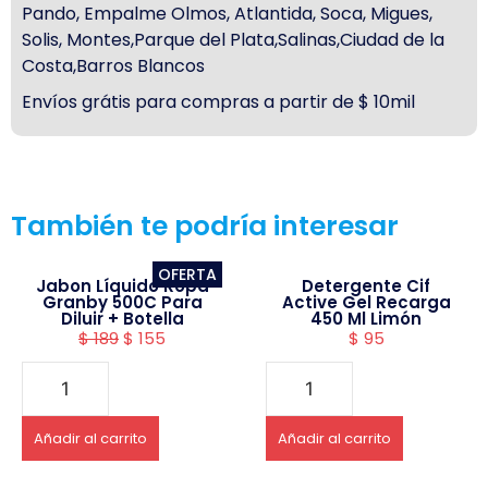
Pando, Empalme Olmos, Atlantida, Soca, Migues,
Solis, Montes,Parque del Plata,Salinas,Ciudad de la
Costa,Barros Blancos
Envíos grátis para compras a partir de $ 10mil
También te podría interesar
OFERTA
Jabon Líquido Ropa
Detergente Cif
Granby 500C Para
Active Gel Recarga
Diluir + Botella
450 Ml Limón
$
189
$
155
$
95
Añadir al carrito
Añadir al carrito