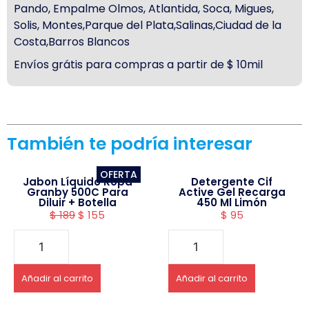
Pando, Empalme Olmos, Atlantida, Soca, Migues,
Solis, Montes,Parque del Plata,Salinas,Ciudad de la
Costa,Barros Blancos
Envíos grátis para compras a partir de $ 10mil
También te podría interesar
OFERTA
Jabon Líquido Ropa
Detergente Cif
Granby 500C Para
Active Gel Recarga
Diluir + Botella
450 Ml Limón
$
189
$
155
$
95
Añadir al carrito
Añadir al carrito