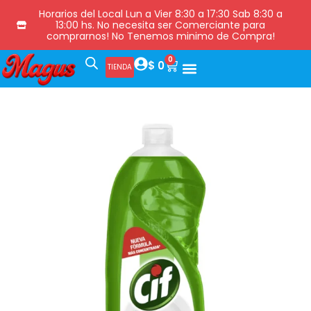
Horarios del Local Lun a Vier 8:30 a 17:30 Sab 8:30 a
13:00 hs. No necesita ser Comerciante para
comprarnos! No Tenemos minimo de Compra!
0
$
0
TIENDA