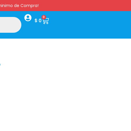
s minimo de Compra!
0
$
0
r