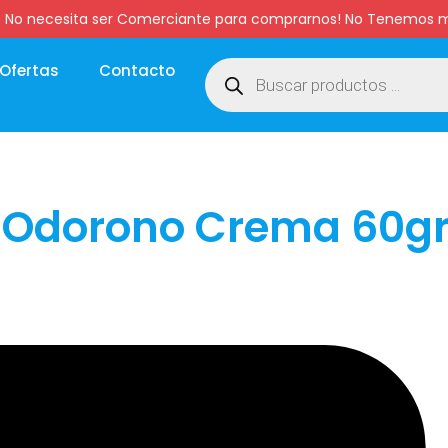
:00 hs. No necesita ser Comerciante para comprarnos! No Tenemo
Ofertas
Contacto
 Odorono Crema 60g