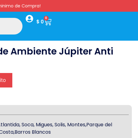
s minimo de Compra!
0
$
0
e Ambiente Júpiter Anti
ito
antida, Soca, Migues, Solis, Montes,Parque del
a Costa,Barros Blancos