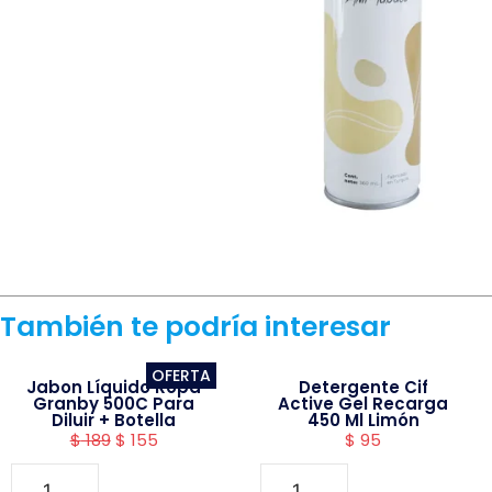
También te podría interesar
OFERTA
Jabon Líquido Ropa
Detergente Cif
Granby 500C Para
Active Gel Recarga
Diluir + Botella
450 Ml Limón
$
189
$
155
$
95