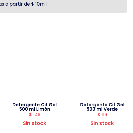
s a partir de $ 10mil
Detergente Cif Gel
Detergente Cif Gel
500 ml Limón
500 ml Verde
$
146
$
119
Sin stock
Sin stock