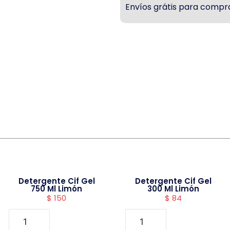
Envíos grátis para compra
Detergente Cif Gel
Detergente Cif Gel
750 Ml Limón
300 Ml Limón
$
150
$
84