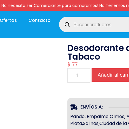
:00 hs. No necesita ser Comerciante para comprarnos! No Tenemo
Ofertas
Contacto
Desodorante d
Tabaco
$
77
Añadir al carr
ENVÍOS A:
Pando, Empalme Olmos, Atl
Plata,Salinas,Ciudad de l