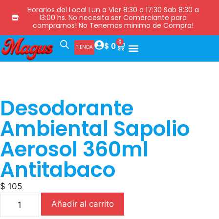
Horarios del Local Lun a Vier 8:30 a 17:30 Sab 8:30 a
13:00 hs. No necesita ser Comerciante para
comprarnos! No Tenemos minimo de Compra!
0
$
0
TIENDA
Desodorante
Ambiental Sapolio
Aerosol 360ml
Antitabaco
$
105
Añadir al carrito