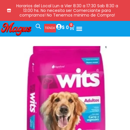
Horarios del Local Lun a Vier 8:30 a 17:30 Sab 8:30 a
13:00 hs. No necesita ser Comerciante para
comprarnos! No Tenemos minimo de Compra!
0
$
0
TIENDA