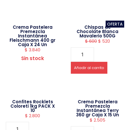
OFERTA
Crema Pastelera
Chispas de
Premezcla
Chocolate Blanca
Instantánea
Mavalerio 500G
Fleischmann 400 gr
$
600
$
520
Caja X 24 Un
$
3.840
Sin stock
Añadir al carrito
Confites Rocklets
Crema Pastelera
Coloreti 1kg PACK X
Premezcla
10
Instantánea Terry
360 gr Caja X 15 Un
$
2.800
$
2.505