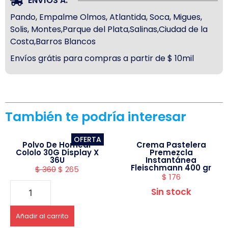
ENVÍOS A:
Pando, Empalme Olmos, Atlantida, Soca, Migues,
Solis, Montes,Parque del Plata,Salinas,Ciudad de la
Costa,Barros Blancos
Envíos grátis para compras a partir de $ 10mil
También te podría interesar
OFERTA
Polvo De Hornear
Crema Pastelera
Cololo 30G Display X
Premezcla
36U
Instantánea
Fleischmann 400 gr
$
360
$
265
$
176
Sin stock
Añadir al carrito